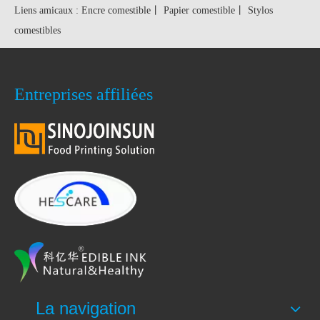
Liens amicaux :
Encre comestible
丨
Papier comestible
丨
Stylos
comestibles
Entreprises affiliées
La navigation