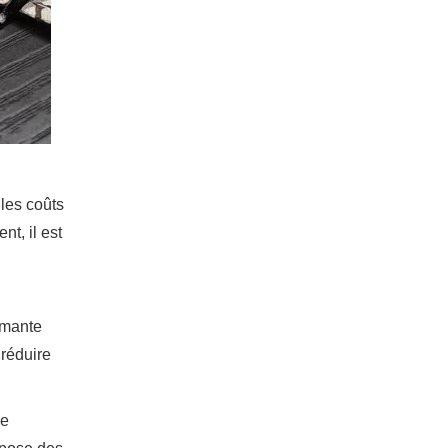
 les coûts
nt, il est
rimante
 réduire
re