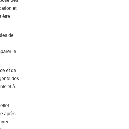
mpose des
cation et
 être
bles de
parer le
ce et de
igente des
nts et à
effet
ce après-
priée