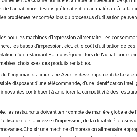
vironnement de cuisine humide et à haute température, ce qui i
 de l'achat, nous devons prêter attention au matériau, à la fabri
les problèmes rencontrés lors du processus d'utilisation peuvent
es pour les machines d'impression alimentaire.Les consomma
re, les buses d'impression, etc., et le coût d'utilisation de ces
tation d'un restaurant.Par conséquent, lors de l'achat, pour com
ables, choisissez des produits rentables.
e de l’imprimante alimentaire.Avec le développement de la scien
tible disposent d'une télécommande, d'une identification intell
 innovantes contribuent à améliorer la compétitivité des restaura
e, les restaurants doivent tenir compte de manière globale de l'
'utilisation, de la vitesse d'impression, de la durabilité, du servi
innovantes.Choisir une machine d'impression alimentaire appro