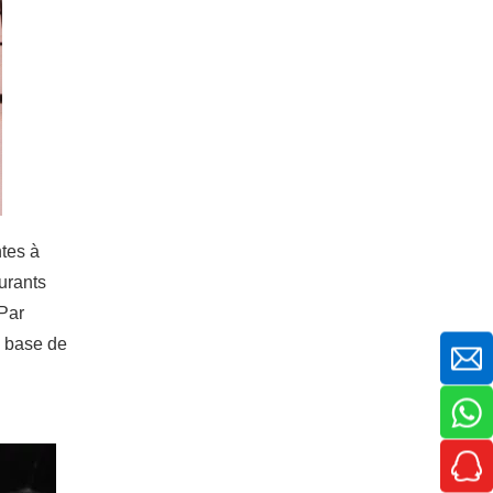
tes à
aurants
.Par
à base de