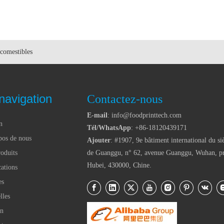
 comestibles
navigation
Contactez-nous
E-mail
: info@foodprinttech.com
n
Tél/WhatsApp
: +86-18120439171
pos de nous
Ajouter
: #1907, 9e bâtiment international du si
oduits
de Guanggu, n° 62, avenue Guanggu, Wuhan, p
Hubei, 430000, Chine.
ations
es
lles
en