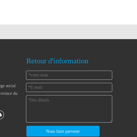
Retour d'information
ège social
rovince du
Nous faire parvenir