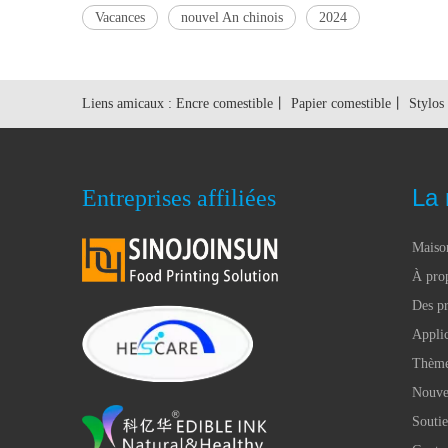
Vacances
nouvel An chinois
2024
Liens amicaux :
Encre comestible
丨
Papier comestible
丨
Stylos
La 
Entreprises affiliées
Maiso
À pro
Des pr
Applic
Thèm
Nouve
Souti