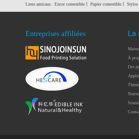
Liens amicaux :
Encre comestible
丨
Papier comestible
丨
Stylos
La 
Entreprises affiliées
Maiso
À pro
Des pr
Applic
Thèm
Nouve
Souti
Conta