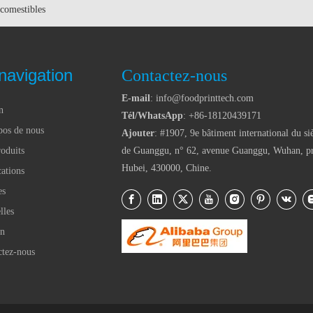
 comestibles
navigation
Contactez-nous
E-mail
: info@foodprinttech.com
n
Tél/WhatsApp
: +86-18120439171
pos de nous
Ajouter
: #1907, 9e bâtiment international du si
oduits
de Guanggu, n° 62, avenue Guanggu, Wuhan, p
Hubei, 430000, Chine.
ations
es
lles
en
ctez-nous