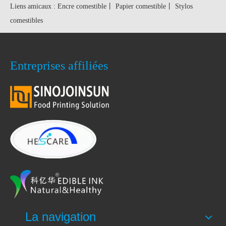
Liens amicaux :
Encre comestible
丨
Papier comestible
丨
Stylos
comestibles
Entreprises affiliées
La navigation