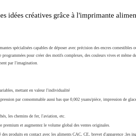
 idées créatives grâce à l'imprimante alimen
imantes spécialisées capables de déposer avec précision des encres comestibles o
tre programmées pour créer des motifs complexes, des couleurs vives et même d
ment par l'imagination.
riables, mettant en valeur l'individualité
mpression par consommable aussi bas que 0,002 yuans/pièce, impression de glac
és, les chemins de fer, l'aviation, etc.
ce premium et augmentez le volume global des ventes originales.
té des produits en contact avec les aliments CAC, CE, brevet d'apparence ;les in