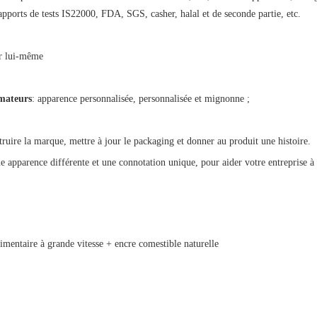
apports de tests IS22000, FDA, SGS, casher, halal et de seconde partie, etc.
ar lui-même
mateurs
: apparence personnalisée, personnalisée et mignonne ;
truire la marque, mettre à jour le packaging et donner au produit une histoire.
e apparence différente et une connotation unique, pour aider votre entreprise à 
imentaire à grande vitesse + encre comestible naturelle